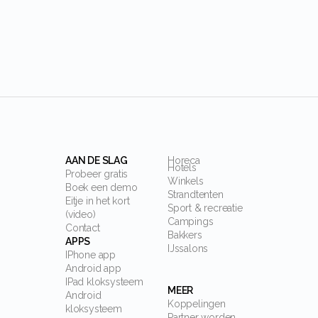
AAN DE SLAG
Horeca
Hotels
Probeer gratis
Winkels
Boek een demo
Strandtenten
Eitje in het kort
Sport & recreatie
(video)
Campings
Contact
Bakkers
APPS
IJssalons
IPhone app
Android app
IPad kloksysteem
MEER
Android
Koppelingen
kloksysteem
Partner worden