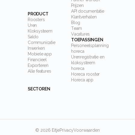
Prijzen
API documentatie
PRODUCT
Klantverhalen
Roosters
Blog
Uren
Team
Kloksysteem
Vacatures
Saldo
TOEPASSINGEN
Communicatie
Personeelsplanning
Inwerken
horeca
Mobiele app
Urenregistratie en
Financieel
kloksysteem
Exporteren
horeca
Alle features
Horeca rooster
Horeca app
SECTOREN
©
2026
Eitje
Privacy
Voorwaarden