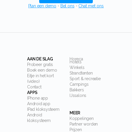
Plan een demo
・
Bel ons
・
Chat met ons
AAN DE SLAG
Horeca
Hotels
Probeer gratis
Winkels
Boek een demo
Strandtenten
Eitje in het kort
Sport & recreatie
(video)
Campings
Contact
Bakkers
APPS
IJssalons
IPhone app
Android app
IPad kloksysteem
MEER
Android
Koppelingen
kloksysteem
Partner worden
Prijzen