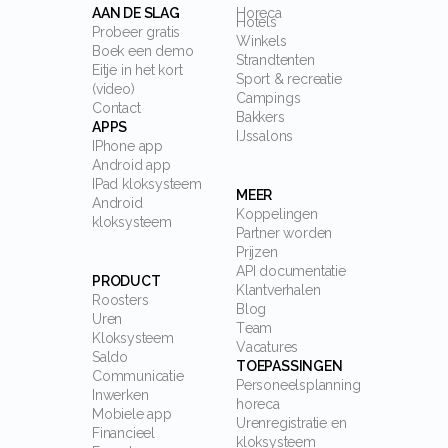
AAN DE SLAG
Horeca
Hotels
Probeer gratis
Winkels
Boek een demo
Strandtenten
Eitje in het kort
Sport & recreatie
(video)
Campings
Contact
Bakkers
APPS
IJssalons
IPhone app
Android app
IPad kloksysteem
MEER
Android
Koppelingen
kloksysteem
Partner worden
Prijzen
API documentatie
PRODUCT
Klantverhalen
Roosters
Blog
Uren
Team
Kloksysteem
Vacatures
Saldo
TOEPASSINGEN
Communicatie
Personeelsplanning
Inwerken
horeca
Mobiele app
Urenregistratie en
Financieel
kloksysteem