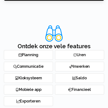
Ontdek onze vele features
Planning
Uren
Communicatie
Inwerken
Kloksysteem
Saldo
Mobiele app
Financieel
Exporteren