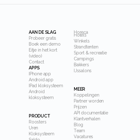
AAN DE SLAG
Horeca
Hotels
Probeer gratis
Winkels
Boek een demo
Strandtenten
Eitje in het kort
Sport & recreatie
(video)
Campings
Contact
Bakkers
APPS
IJssalons
IPhone app
Android app
IPad kloksysteem
MEER
Android
Koppelingen
kloksysteem
Partner worden
Prijzen
API documentatie
PRODUCT
Klantverhalen
Roosters
Blog
Uren
Team
Kloksysteem
Vacatures
Saldo