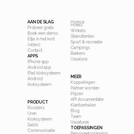
AAN DE SLAG
Horeca
Hotels
Probeer gratis
Winkels
Boek een demo
Strandtenten
Eitje in het kort
Sport & recreatie
(video)
Campings
Contact
Bakkers
APPS
IJssalons
IPhone app
Android app
IPad kloksysteem
MEER
Android
Koppelingen
kloksysteem
Partner worden
Prijzen
API documentatie
PRODUCT
Klantverhalen
Roosters
Blog
Uren
Team
Kloksysteem
Vacatures
Saldo
TOEPASSINGEN
Communicatie
Personeelsplanning