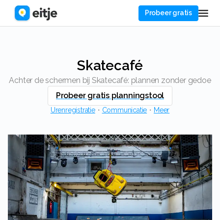
Probeer gratis
Skatecafé
Achter de schermen bij Skatecafé: plannen zonder gedoe
Probeer gratis planningstool
Urenregistratie
・
Communicatie
・
Meer