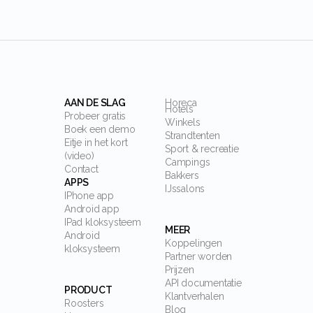
AAN DE SLAG
Horeca
Hotels
Probeer gratis
Winkels
Boek een demo
Strandtenten
Eitje in het kort
Sport & recreatie
(video)
Campings
Contact
Bakkers
APPS
IJssalons
IPhone app
Android app
IPad kloksysteem
MEER
Android
Koppelingen
kloksysteem
Partner worden
Prijzen
API documentatie
PRODUCT
Klantverhalen
Roosters
Blog