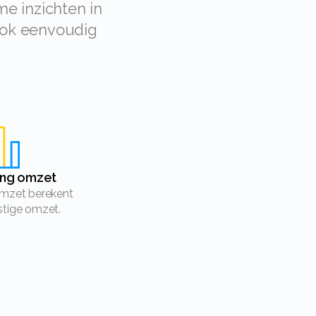
 ook eenvoudig
ling omzet
stige omzet.