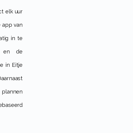
e app van
tig in te
n en de
e in Eitje
aarnaast
 plannen
ebaseerd