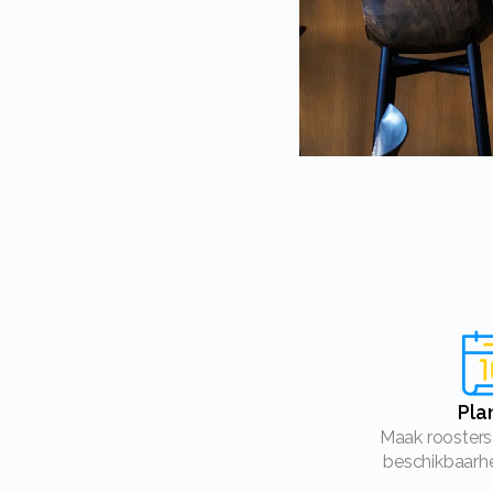
Pl
Maak roosters en plan met de
beschikbaarhe