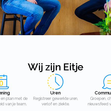
Wij zijn Eitje
anning
Uren
Commu
Registreer gewerkte uren,
Groepen, chats en een
id van je team.
verlof en ziekte.
nieuwsfeed v