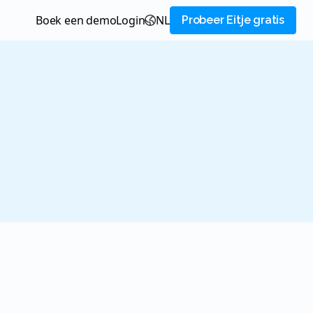
Boek een demo
login
NL
Probeer Eitje gratis