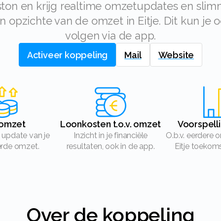
n opzichte van de omzet in Eitje. Dit kun je
volgen via de app.
Activeer koppeling
Mail
Website
e omzet
Loonkosten t.o.v. omzet
Voorspel
Inzicht in je financiële
O.b.v. eerdere omzet berekent
erde omzet.
resultaten, ook in de app.
Eitje toekom
Over de koppeling