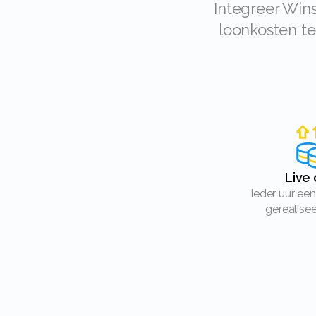
Integreer Winston en krijg realtime omzetupdates en slimme inzichten in
loonkosten te
Liv
Ieder uur een update van je
gerealise