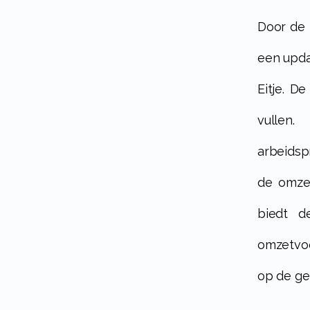
Door de integratie met Winston te activeren, ontvang je direct elk uur
een upda
Eitje. D
vullen
arbeidspr
de omze
biedt d
omzetvo
op de ge