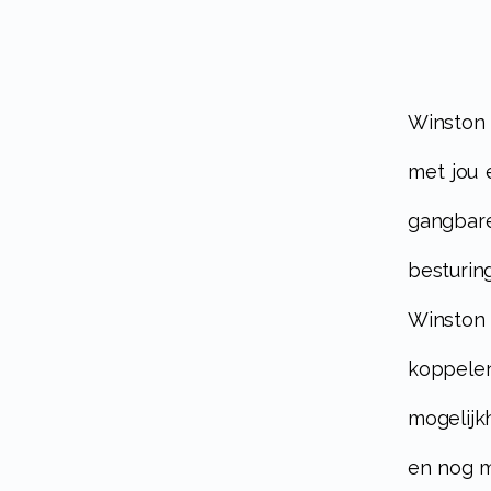
Winston is een horeca kassasysteem dat speciaal is ontworpen om
met jou 
gangbar
besturin
Winston 
koppele
mogelijk
en nog m