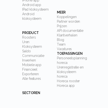
IPhone app
Android app
IPad kloksysteem
MEER
Android
Koppelingen
kloksysteem
Partner worden
Prijzen
API documentatie
PRODUCT
Klantverhalen
Roosters
Blog
Uren
Team
Kloksysteem
Vacatures
Saldo
TOEPASSINGEN
Communicatie
Personeelsplanning
Inwerken
horeca
Mobiele app
Urenregistratie en
Financieel
kloksysteem
Exporteren
horeca
Alle features
Horeca rooster
Horeca app
SECTOREN